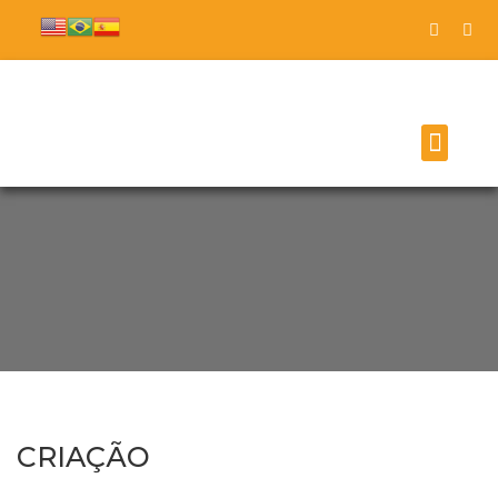
Panfletagem Digital
CRIAÇÃO